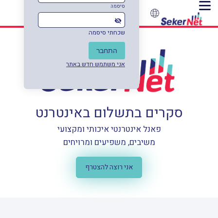
סיסמה
עברית
العربية
English
visibility_off
שכחתי סיסמה
התחבר
אני משתמש חדש באתר
סקרים בתשלום באינטרנט
פאנל אינטרנטי איכותי ומקצועי
משיבים, משפיעים ומרויחים
אני רוצה להצטרף