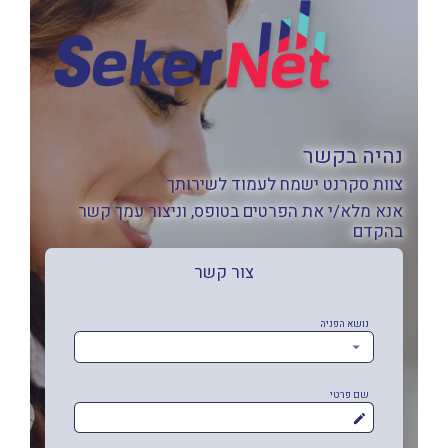
נהיה בקשר
צוות סקרנט ישמח לעמוד לשירותך
אנא מלא/י את הפרטים בטופס, וניצור עמך קשר
בהקדם
צור קשר
נושא הפניה
שם פרטי
mode_edit