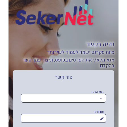
נהיה בקשר
צוות סקרנט ישמח לעמוד לשירותך
אנא מלא/י את הפרטים בטופס, וניצור עמך קשר
בהקדם
צור קשר
נושא הפניה
שם פרטי
mode_edit